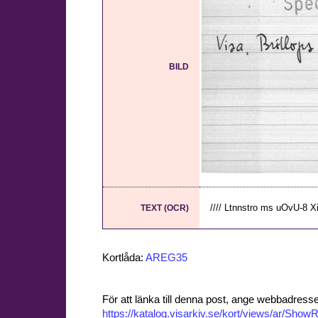
BILD
//// Ltnnstro ms uOvU-8 XiÄ
TEXT (OCR)
Kortlåda:
AREG35
För att länka till denna post, ange webbadress
https://katalog.visarkiv.se/kort/views/ar/Sh