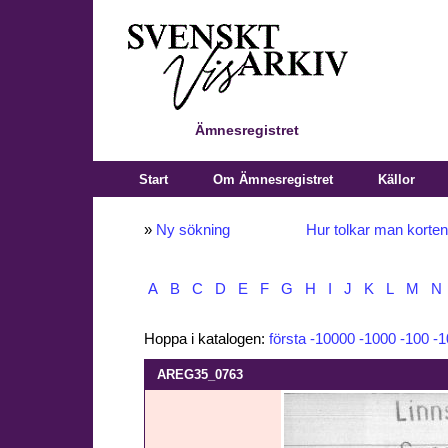
Ämnesregistret
Start
Om Ämnesregistret
Källor
»
Ny sökning
Hur tolkar man korte
A
B
C
D
E
F
G
H
I
J
K
L
M
N
Hoppa i katalogen:
första
-10000
-1000
-100
-1
AREG35_0763