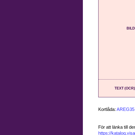
BILD
TEXT (OCR)
Kortlåda:
AREG35
För att länka till
https://katalog.v