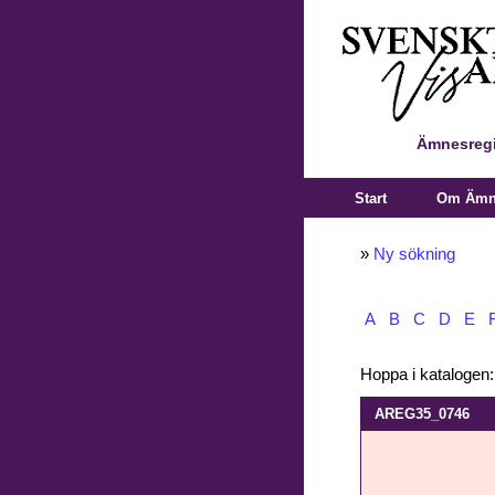
Ämnesregi
Start
Om Ämne
»
Ny sökning
A
B
C
D
E
Hoppa i katalogen
AREG35_0746