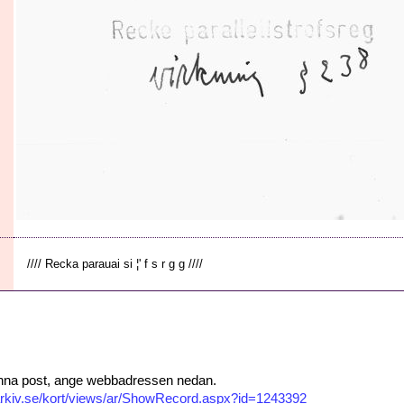
//// Recka parauai si ¦' f s r g g ////
 denna post, ange webbadressen nedan.
isarkiv.se/kort/views/ar/ShowRecord.aspx?id=1243392