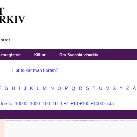
stret
sregistret
Källor
Om Svenskt visarkiv
Hur tolkar man korten?
F
G
H
I
J
K
L
M
N
O
P
Q
R
S
T
U
V
X
Y
Z
Å
:
första
-10000
-1000
-100
-10
-1
+1
+10
+100
+1000
sista