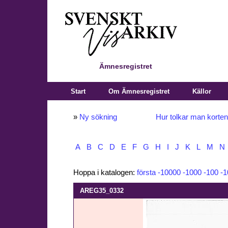
Ämnesregistret
Start
Om Ämnesregistret
Källor
»
Ny sökning
Hur tolkar man korte
A
B
C
D
E
F
G
H
I
J
K
L
M
N
Hoppa i katalogen:
första
-10000
-1000
-100
-1
AREG35_0332