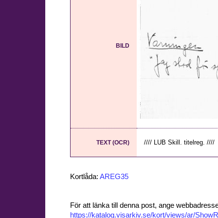
BILD
//// LUB Skill. titelreg. ////
TEXT (OCR)
Kortlåda:
AREG35
För att länka till denna post, ange webbadress
https://katalog.visarkiv.se/kort/views/ar/Sh