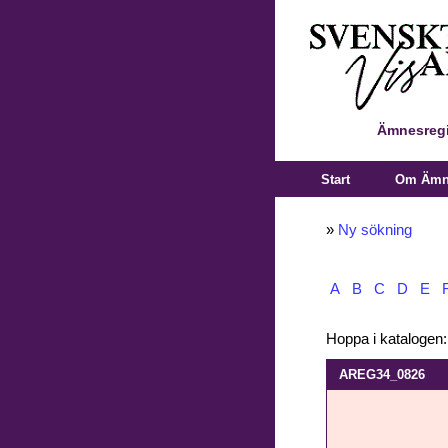
Ämnesregi
Start
Om Ämne
»
Ny sökning
A
B
C
D
E
Hoppa i katalogen
AREG34_0826