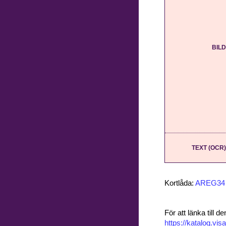
BILD
TEXT (OCR)
Kortlåda:
AREG34
För att länka till
https://katalog.v