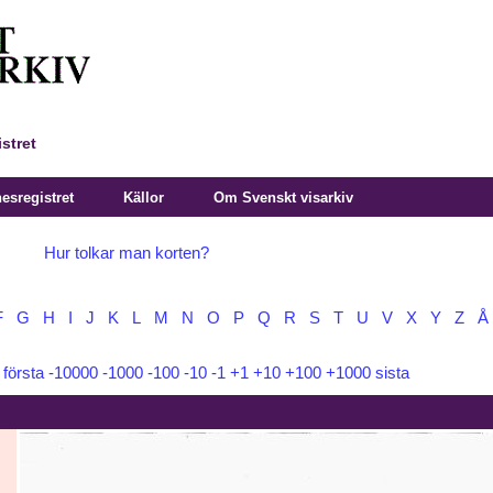
stret
sregistret
Källor
Om Svenskt visarkiv
Hur tolkar man korten?
F
G
H
I
J
K
L
M
N
O
P
Q
R
S
T
U
V
X
Y
Z
Å
:
första
-10000
-1000
-100
-10
-1
+1
+10
+100
+1000
sista