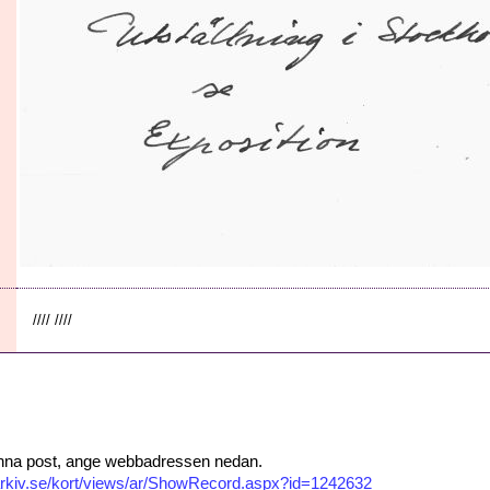
//// ////
 denna post, ange webbadressen nedan.
isarkiv.se/kort/views/ar/ShowRecord.aspx?id=1242632