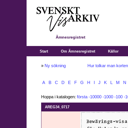
Ämnesregistret
Start
Om Ämnesregistret
Källor
»
Ny sökning
Hur tolkar man korte
A
B
C
D
E
F
G
H
I
J
K
L
M
N
Hoppa i katalogen:
första
-10000
-1000
-100
-1
AREG34_0717