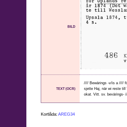
BILD
//// Bewärings -v/is a ///
sjette Haj, när wi reste til
TEXT (OCR)
okat. Vitt. sv. bevärings- /
Kortlåda:
AREG34