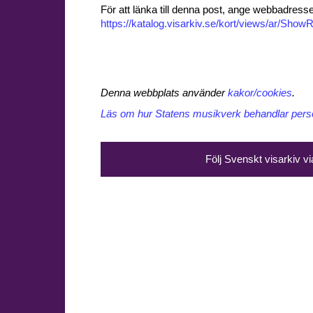
För att länka till denna post, ange webbadress
https://katalog.visarkiv.se/kort/views/ar/Sh
Denna webbplats använder
kakor/cookies
.
Läs om hur Statens musikverk behandlar perso
Följ Svenskt visarkiv v