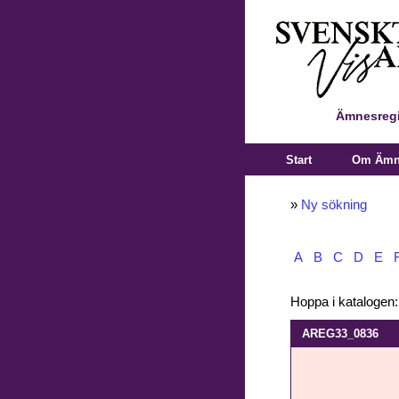
Ämnesregi
Start
Om Ämne
»
Ny sökning
A
B
C
D
E
Hoppa i katalogen
AREG33_0836