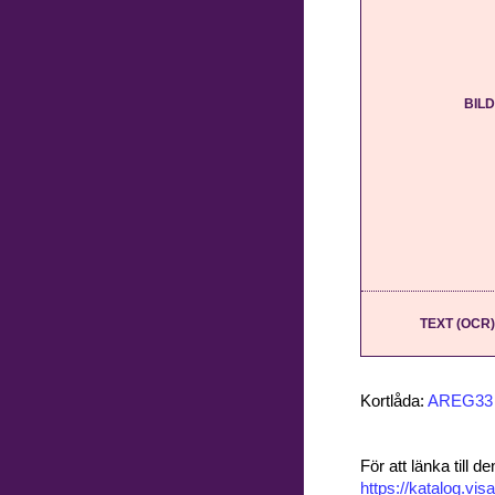
BILD
TEXT (OCR)
Kortlåda:
AREG33
För att länka till
https://katalog.v