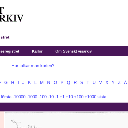
stret
sregistret
Källor
Om Svenskt visarkiv
Hur tolkar man korten?
F
G
H
I
J
K
L
M
N
O
P
Q
R
S
T
U
V
X
Y
Z
Å
:
första
-10000
-1000
-100
-10
-1
+1
+10
+100
+1000
sista