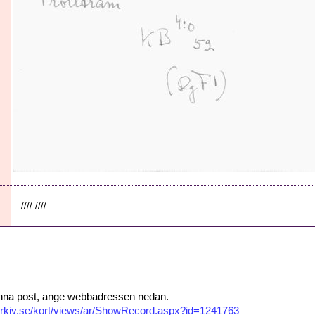
//// ////
 denna post, ange webbadressen nedan.
isarkiv.se/kort/views/ar/ShowRecord.aspx?id=1241763