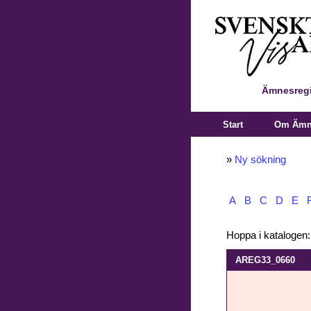
Ämnesregi
Start
Om Ämne
»
Ny sökning
A
B
C
D
E
Hoppa i katalogen
AREG33_0660