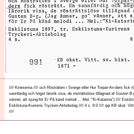
//// Kineserna //// och Rösträtten i Sverge eller Hur Torpar-An-ders fick r
sannfärdig och högst lärorik visa, de rösträttslöse tillägnad af Gusten B-
vänner, att sjung-för Er På känd melodi ... Mel.:"Ki-Katarina") //// Eskilst
Eskilstuna-Kurirens Tryckeri-Aktiebolag //// 4 s. 8:0 //// qqi KB okat. Vitt.
////