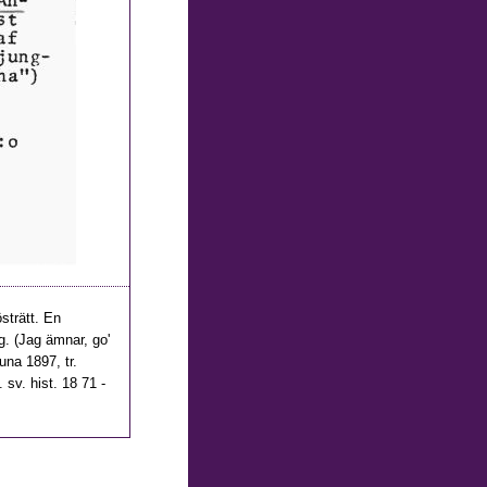
östrätt. En
g. (Jag ämnar, go'
una 1897, tr.
 sv. hist. 18 71 -