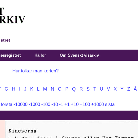
stret
sregistret
Källor
Om Svenskt visarkiv
Hur tolkar man korten?
F
G
H
I
J
K
L
M
N
O
P
Q
R
S
T
U
V
X
Y
Z
Å
:
första
-10000
-1000
-100
-10
-1
+1
+10
+100
+1000
sista