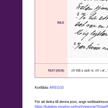
BILD
//// KB:s skill.-tr. //// i of „ ^
TEXT (OCR)
Kortlåda:
AREG33
För att länka till denna post, ange webbadress
https://katalog.visarkiv.se/kort/views/ar/Sh