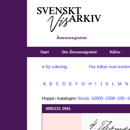
Ämnesregistret
Start
Om Ämnesregistret
Källor
»
Ny sökning
Hur tolkar man korte
A
B
C
D
E
F
G
H
I
J
K
L
M
N
Hoppa i katalogen:
första
-10000
-1000
-100
-1
AREG33_0541