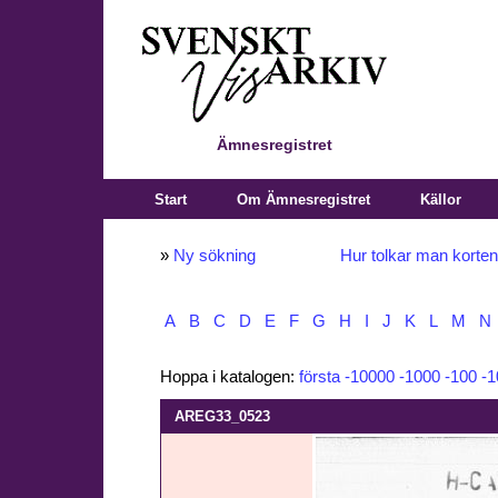
Ämnesregistret
Start
Om Ämnesregistret
Källor
»
Ny sökning
Hur tolkar man korte
A
B
C
D
E
F
G
H
I
J
K
L
M
N
Hoppa i katalogen:
första
-10000
-1000
-100
-1
AREG33_0523