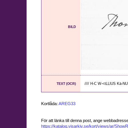
BILD
//// H-C W-<tLLlUS Kä-N
TEXT (OCR)
Kortlåda:
AREG33
För att länka till denna post, ange webbadress
https://katalog.visarkiv.se/kort/views/ar/Sh