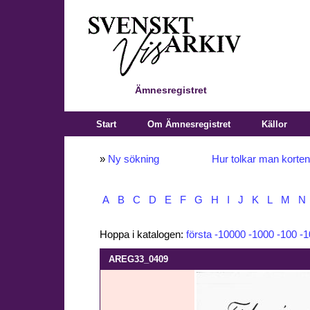
Ämnesregistret
Start
Om Ämnesregistret
Källor
»
Ny sökning
Hur tolkar man korte
A
B
C
D
E
F
G
H
I
J
K
L
M
N
Hoppa i katalogen:
första
-10000
-1000
-100
-1
AREG33_0409