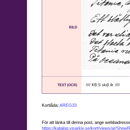
BILD
//// KB:S ski(l.4r. ////
TEXT (OCR)
Kortlåda:
AREG33
För att länka till denna post, ange webbadress
https://katalog.visarkiv.se/kort/views/ar/Sh