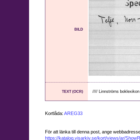
BILD
//// Linnströrns boklexikon
TEXT (OCR)
Kortlåda:
AREG33
För att länka till denna post, ange webbadress
https://katalog.visarkiv.se/kort/views/ar/Sh