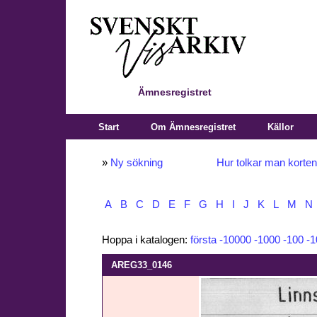
Ämnesregistret
Start
Om Ämnesregistret
Källor
»
Ny sökning
Hur tolkar man korte
A
B
C
D
E
F
G
H
I
J
K
L
M
N
Hoppa i katalogen:
första
-10000
-1000
-100
-1
AREG33_0146