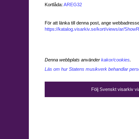
Kortlåda:
AREG32
För att länka till denna post, ange webbadress
https://katalog.visarkiv.se/kort/views/ar/Sh
Denna webbplats använder
kakor/cookies
.
Läs om hur Statens musikverk behandlar perso
Följ Svenskt visarkiv v