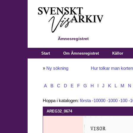
Ämnesregistret
Start
Om Ämnesregistret
Källor
»
Ny sökning
Hur tolkar man korte
A
B
C
D
E
F
G
H
I
J
K
L
M
N
Hoppa i katalogen:
första
-10000
-1000
-100
-1
AREG32_0674