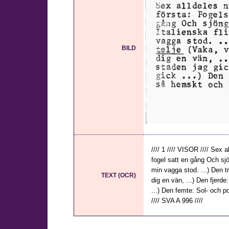
BILD
//// 1 //// VISOR //// Sex
fogel satt en gång Och sjön
min vagga stod. ...) Den t
TEXT (OCR)
dig en vän, ...) Den fjerde
...) Den femte: Sol- och po
//// SVA A 996 ////