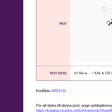
BILD
//// Rei a--. . r KAk & 133 /
TEXT (OCR)
Kortlåda:
AREG32
För att länka till denna post, ange webbadress
https://katalog.visarkiv.se/kort/views/ar/Sh