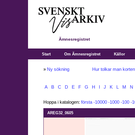
Ämnesregistret
Start
Om Ämnesregistret
Källor
»
Ny sökning
Hur tolkar man korte
A
B
C
D
E
F
G
H
I
J
K
L
M
N
Hoppa i katalogen:
första
-10000
-1000
-100
-1
AREG32_0605