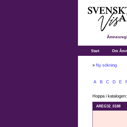
Ämnesregi
Start
Om Ämne
»
Ny sökning
A
B
C
D
E
Hoppa i katalogen
AREG32_0188