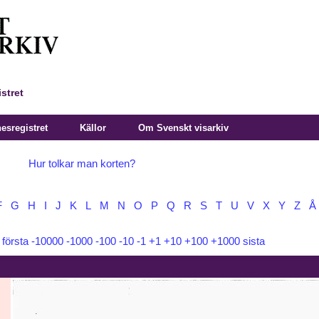
stret
sregistret
Källor
Om Svenskt visarkiv
Hur tolkar man korten?
F
G
H
I
J
K
L
M
N
O
P
Q
R
S
T
U
V
X
Y
Z
Å
:
första
-10000
-1000
-100
-10
-1
+1
+10
+100
+1000
sista