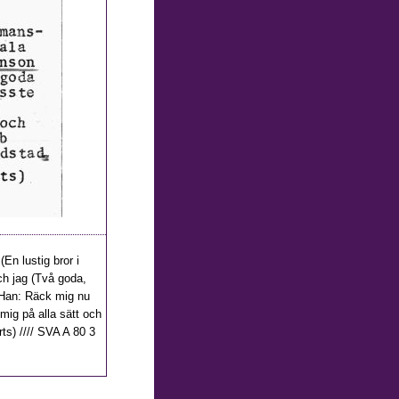
En lustig bror i
ch jag (Två goda,
 (Han: Räck mig nu
 mig på alla sätt och
ts) //// SVA A 80 3