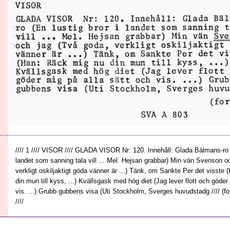
//// 1 //// VISOR //// GLADA VISOR Nr: 120. Innehåll: Glada Bälmans-ro (
landet som sanning tala vill ... Mel. Hejsan grabbar) Min vän Svenson o
verkligt oskiljaktigt göda vänner är ...) Tänk, om Sankte Per det visste
din mun till kyss, ...) Kvällsgask med hög diet (Jag lever flott och göder
vis. ...) Grubb gubbens visa (Uti Stockholm, Sverges huvudstadg //// (for
////