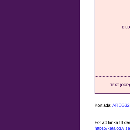
BILD
TEXT (OCR)
Kortlåda:
AREG32
För att länka till
https://katalog.v