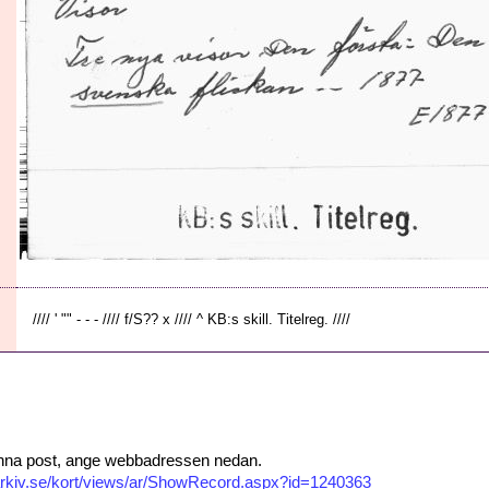
//// ' "" - - - //// f/S?? x //// ^ KB:s skill. Titelreg. ////
 denna post, ange webbadressen nedan.
isarkiv.se/kort/views/ar/ShowRecord.aspx?id=1240363