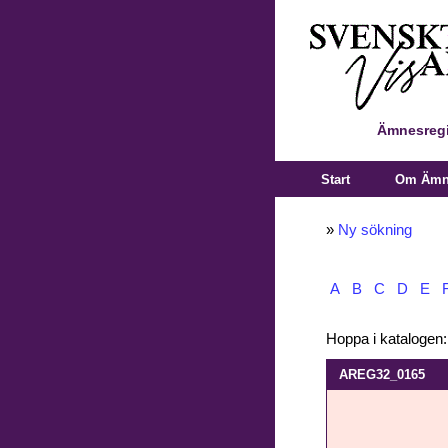
Ämnesregi
Start
Om Ämne
»
Ny sökning
A
B
C
D
E
Hoppa i katalogen
AREG32_0165