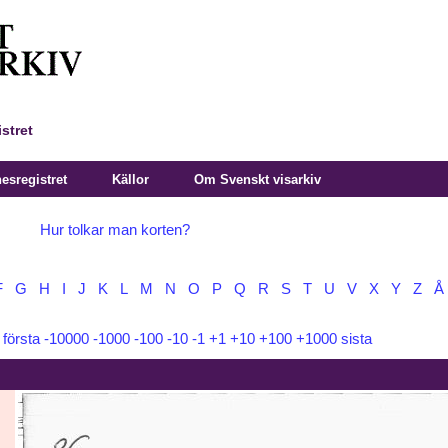
stret
sregistret
Källor
Om Svenskt visarkiv
Hur tolkar man korten?
F
G
H
I
J
K
L
M
N
O
P
Q
R
S
T
U
V
X
Y
Z
Å
:
första
-10000
-1000
-100
-10
-1
+1
+10
+100
+1000
sista