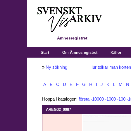
Ämnesregistret
Start
Om Ämnesregistret
Källor
»
Ny sökning
Hur tolkar man korte
A
B
C
D
E
F
G
H
I
J
K
L
M
N
Hoppa i katalogen:
första
-10000
-1000
-100
-1
AREG32_0087