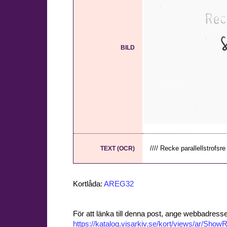
BILD
//// Recke parallellstrofsre /
TEXT (OCR)
Kortlåda:
AREG32
För att länka till denna post, ange webbadress
https://katalog.visarkiv.se/kort/views/ar/Sh