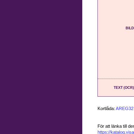
BILD
TEXT (OCR)
Kortlåda:
AREG32
För att länka till
https://katalog.v