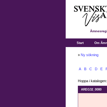
Ämnesregi
Start
Om Ämne
»
Ny sökning
A
B
C
D
E
Hoppa i katalogen
AREG32_0080