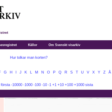
stret
sregistret
Källor
Om Svenskt visarkiv
Hur tolkar man korten?
F
G
H
I
J
K
L
M
N
O
P
Q
R
S
T
U
V
X
Y
Z
Å
:
första
-10000
-1000
-100
-10
-1
+1
+10
+100
+1000
sista