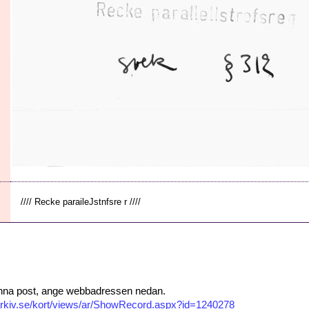
//// Recke paraileJstnfsre r ////
 denna post, ange webbadressen nedan.
isarkiv.se/kort/views/ar/ShowRecord.aspx?id=1240278