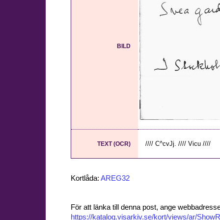
BILD
//// C^cvJj. //// Vicu ////
TEXT (OCR)
Kortlåda:
AREG32
För att länka till denna post, ange webbadress
https://katalog.visarkiv.se/kort/views/ar/Sh