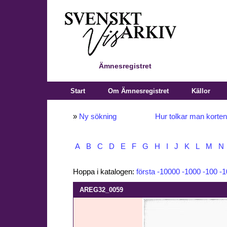
Ämnesregistret
Start
Om Ämnesregistret
Källor
»
Ny sökning
Hur tolkar man korte
A
B
C
D
E
F
G
H
I
J
K
L
M
N
Hoppa i katalogen:
första
-10000
-1000
-100
-1
AREG32_0059