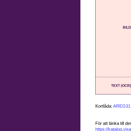
BILD
TEXT (OCR)
Kortlåda:
AREG31
För att länka till
https://katalog.v