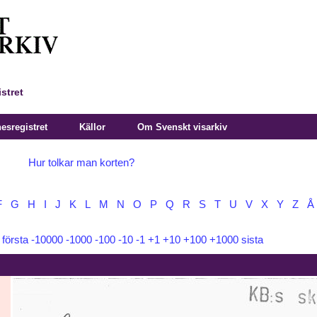
stret
sregistret
Källor
Om Svenskt visarkiv
Hur tolkar man korten?
F
G
H
I
J
K
L
M
N
O
P
Q
R
S
T
U
V
X
Y
Z
Å
:
första
-10000
-1000
-100
-10
-1
+1
+10
+100
+1000
sista