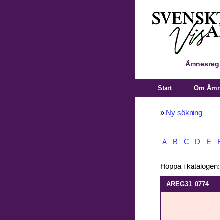
Ämnesregi
Start
Om Ämne
»
Ny sökning
A
B
C
D
E
Hoppa i katalogen
AREG31_0774