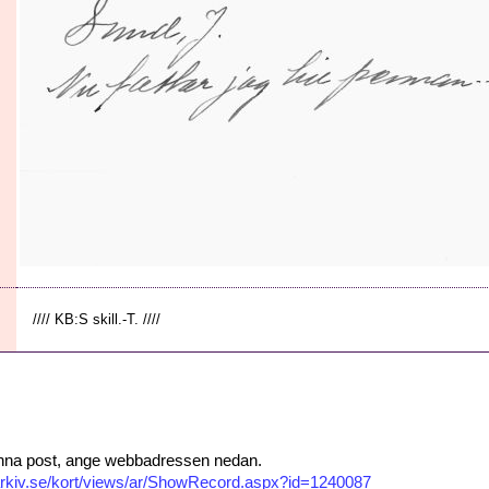
//// KB:S skill.-T. ////
 denna post, ange webbadressen nedan.
isarkiv.se/kort/views/ar/ShowRecord.aspx?id=1240087