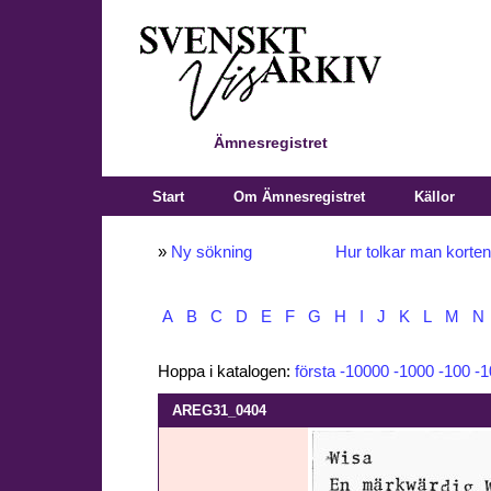
Ämnesregistret
Start
Om Ämnesregistret
Källor
»
Ny sökning
Hur tolkar man korte
A
B
C
D
E
F
G
H
I
J
K
L
M
N
Hoppa i katalogen:
första
-10000
-1000
-100
-1
AREG31_0404