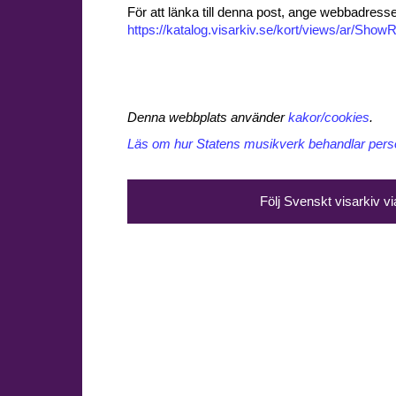
För att länka till denna post, ange webbadress
https://katalog.visarkiv.se/kort/views/ar/Sh
Denna webbplats använder
kakor/cookies
.
Läs om hur Statens musikverk behandlar perso
Följ Svenskt visarkiv v