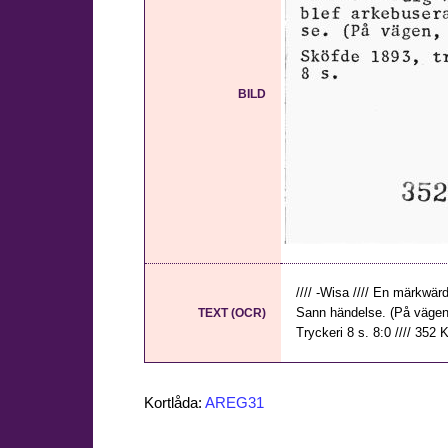
BILD
//// -Wisa //// En märkwä
Sann händelse. (På vägen, s
TEXT (OCR)
Tryckeri 8 s. 8:0 //// 352 K
Kortlåda:
AREG31