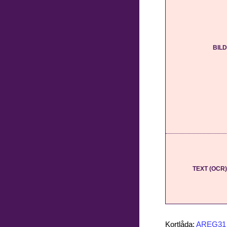
BILD
TEXT (OCR)
Kortlåda:
AREG31