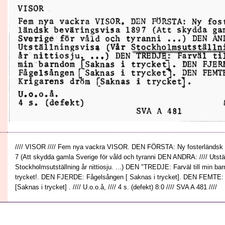
//// VISOR //// Fem nya vackra VISOR. DEN FÖRSTA: Ny fosterländsk 
7 (Att skydda gamla Sverige för våld och tyranni DEN ANDRA: //// Utstä
Stockholmsutställning år nittiosju. ...) DEN "TREDJE: Farväl till min b
trycket!. DEN FJERDE: Fågelsången [ Saknas i trycket]. DEN FEMTE:
[Saknas i trycket] . //// U.o.o.å, //// 4 s. (defekt) 8:0 //// SVA A 481 ////