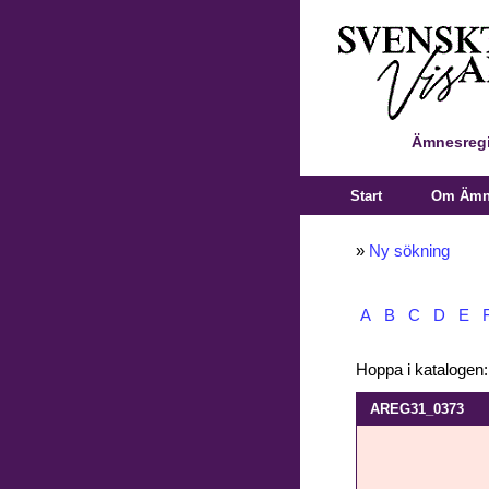
Ämnesregi
Start
Om Ämne
»
Ny sökning
A
B
C
D
E
Hoppa i katalogen
AREG31_0373