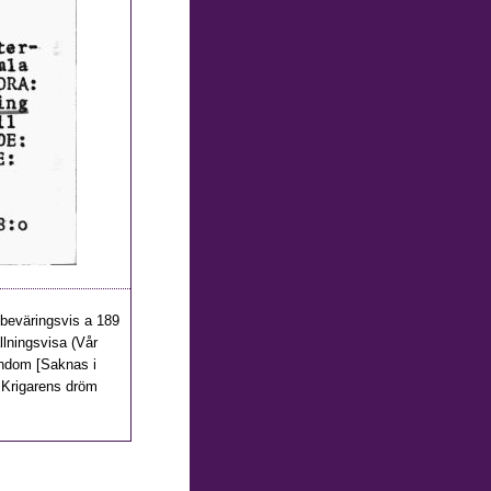
beväringsvis a 189
llningsvisa (Vår
arndom [Saknas i
 Krigarens dröm