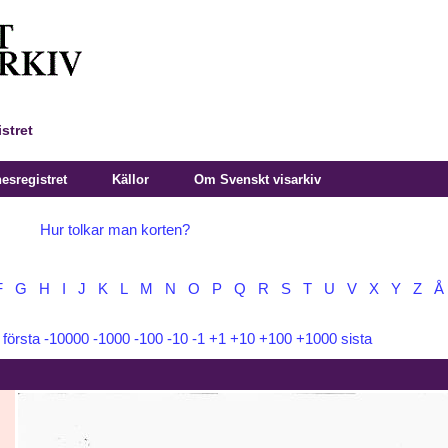
stret
sregistret
Källor
Om Svenskt visarkiv
Hur tolkar man korten?
F
G
H
I
J
K
L
M
N
O
P
Q
R
S
T
U
V
X
Y
Z
Å
:
första
-10000
-1000
-100
-10
-1
+1
+10
+100
+1000
sista