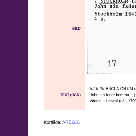
BILD
//// t/ //// ENGLA-ÖN t/M 
John sin fader hemma ...) /
TEXT (OCR)
världsl. - i poesi u.å., 170
Kortlåda:
AREG31