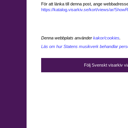
För att länka till denna post, ange webbadress
https://katalog.visarkiv.se/kort/views/ar/Sh
Denna webbplats använder
kakor/cookies
.
Läs om hur Statens musikverk behandlar perso
Följ Svenskt visarkiv v