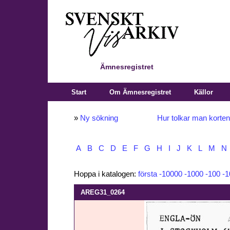
Ämnesregistret
Start
Om Ämnesregistret
Källor
»
Ny sökning
Hur tolkar man korte
A
B
C
D
E
F
G
H
I
J
K
L
M
N
Hoppa i katalogen:
första
-10000
-1000
-100
-1
AREG31_0264