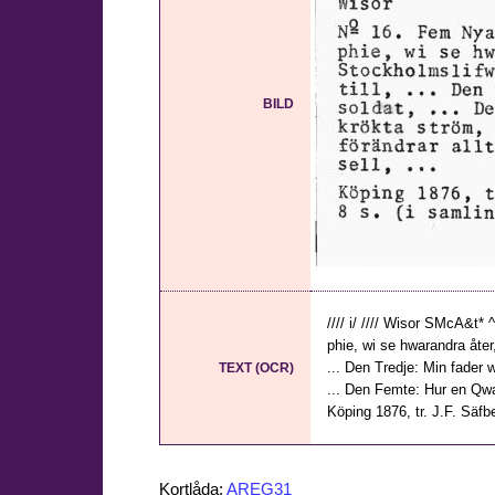
BILD
//// i/ //// Wisor SMcA&t*
phie, wi se hwarandra åter,
... Den Tredje: Min fader 
TEXT (OCR)
... Den Femte: Hur en Qwart
Köping 1876, tr. J.F. Säfbe
Kortlåda:
AREG31