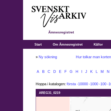
Ämnesregistret
Start
Om Ämnesregistret
Källor
»
Ny sökning
Hur tolkar man korte
A
B
C
D
E
F
G
H
I
J
K
L
M
N
Hoppa i katalogen:
första
-10000
-1000
-100
-1
AREG31_0219