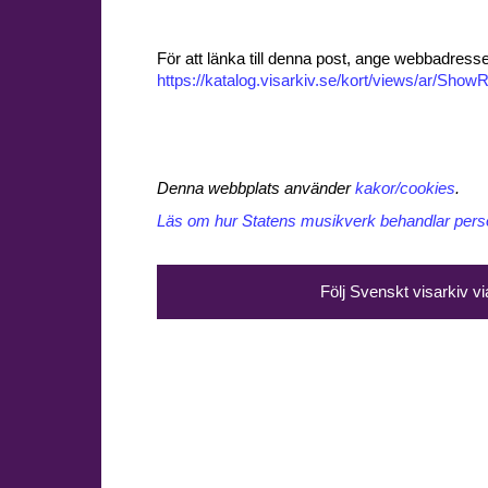
För att länka till denna post, ange webbadress
https://katalog.visarkiv.se/kort/views/ar/Sh
Denna webbplats använder
kakor/cookies
.
Läs om hur Statens musikverk behandlar perso
Följ Svenskt visarkiv v