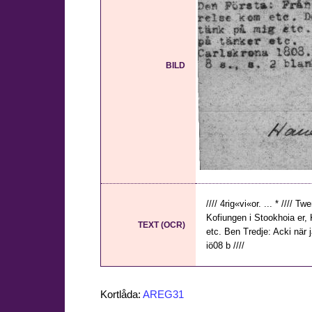
BILD
//// 4rig«vi«or. ... * //// 
Kofiungen i Stookhoia er, 
TEXT (OCR)
etc. Ben Tredje: Acki när ja
iö08 b ////
Kortlåda:
AREG31