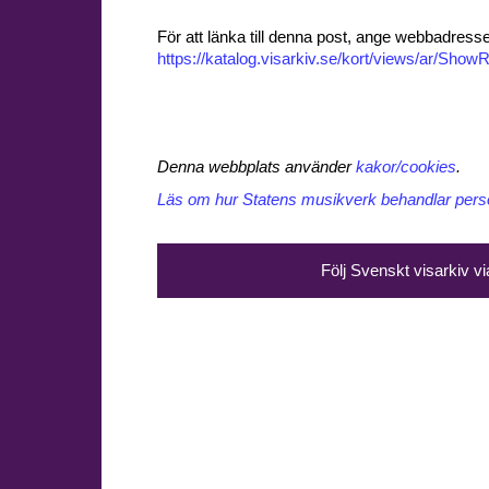
För att länka till denna post, ange webbadress
https://katalog.visarkiv.se/kort/views/ar/Sh
Denna webbplats använder
kakor/cookies
.
Läs om hur Statens musikverk behandlar perso
Följ Svenskt visarkiv v