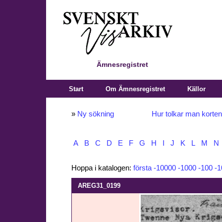
Ämnesregistret
Start
Om Ämnesregistret
Källor
»
Ny sökning
Hur tolkar man korte
A
B
C
D
E
F
G
H
I
J
K
L
M
N
Hoppa i katalogen:
första
-10000
-1000
-100
-1
AREG31_0199