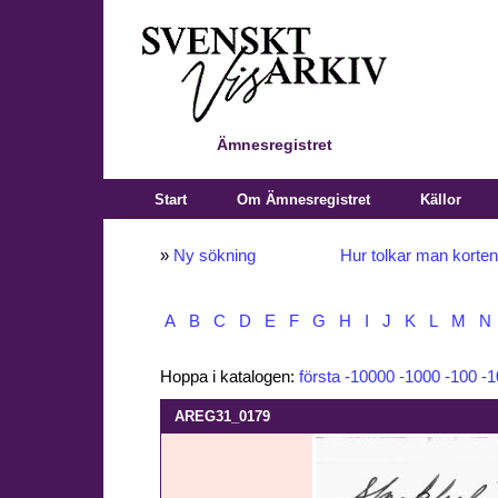
Ämnesregistret
Start
Om Ämnesregistret
Källor
»
Ny sökning
Hur tolkar man korte
A
B
C
D
E
F
G
H
I
J
K
L
M
N
Hoppa i katalogen:
första
-10000
-1000
-100
-1
AREG31_0179