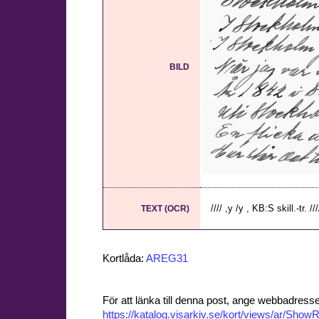
BILD
//// ,y /y , KB:S skill.-tr. ///
TEXT (OCR)
Kortlåda:
AREG31
För att länka till denna post, ange webbadress
https://katalog.visarkiv.se/kort/views/ar/Sh