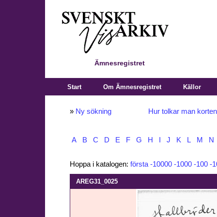
Ämnesregistret
Start
Om Ämnesregistret
Källor
»
Ny sökning
Hur tolkar man korte
A
B
C
D
E
F
G
H
I
J
K
L
M
N
Hoppa i katalogen:
första
-10000
-1000
-100
-1
AREG31_0025