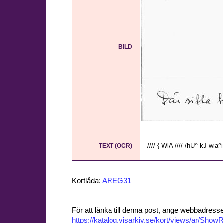
BILD
//// { WlA //// /hU^ kJ wia^i-
TEXT (OCR)
Kortlåda:
AREG31
För att länka till denna post, ange webbadress
https://katalog.visarkiv.se/kort/views/ar/Sh