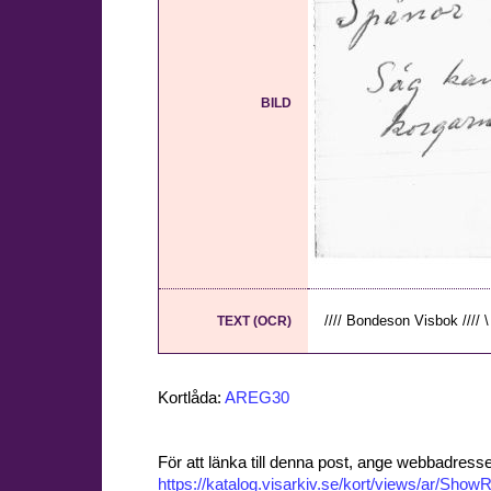
BILD
//// Bondeson Visbok //// \ 
TEXT (OCR)
Kortlåda:
AREG30
För att länka till denna post, ange webbadress
https://katalog.visarkiv.se/kort/views/ar/Sh