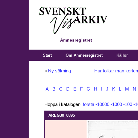
Ämnesregistret
Start
Om Ämnesregistret
Källor
»
Ny sökning
Hur tolkar man korte
A
B
C
D
E
F
G
H
I
J
K
L
M
N
Hoppa i katalogen:
första
-10000
-1000
-100
-1
AREG30_0895