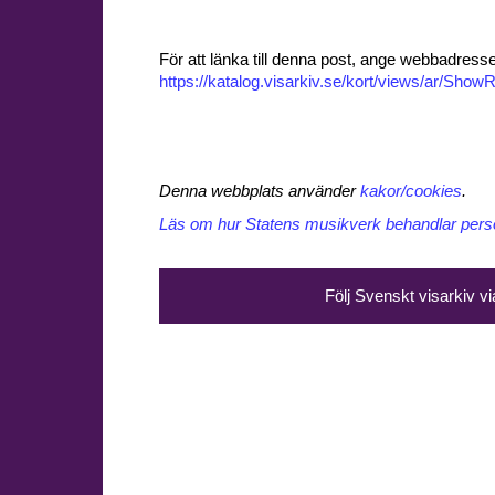
För att länka till denna post, ange webbadress
https://katalog.visarkiv.se/kort/views/ar/Sh
Denna webbplats använder
kakor/cookies
.
Läs om hur Statens musikverk behandlar perso
Följ Svenskt visarkiv v