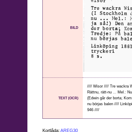
BILD
//// Wisor //// Tre wackra 
Rättnu, rätt-nu ... Mel.: 
(Edwin går der borta; Kom e
TEXT (OCR)
nu börjas balen //// Linköpi
946 ////
Kortlåda:
AREG30