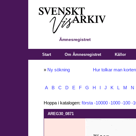
Ämnesregistret
Start
Om Ämnesregistret
Källor
»
Ny sökning
Hur tolkar man korte
A
B
C
D
E
F
G
H
I
J
K
L
M
N
Hoppa i katalogen:
första
-10000
-1000
-100
-1
AREG30_0871