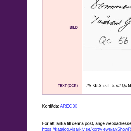
BILD
//// KB:S skill.-tr. //// Qc 5b
TEXT (OCR)
Kortlåda:
AREG30
För att länka till denna post, ange webbadress
https://katalog.visarkiv.se/kort/views/ar/Sh