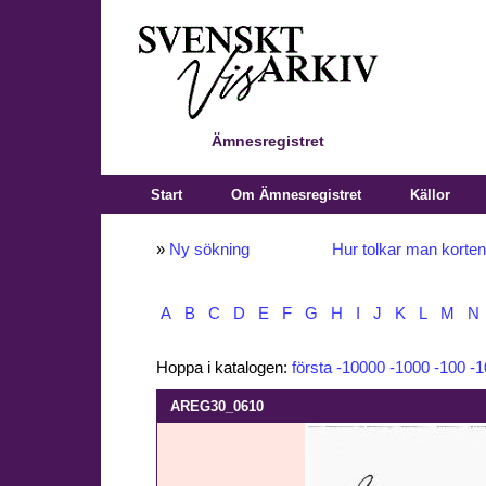
Ämnesregistret
Start
Om Ämnesregistret
Källor
»
Ny sökning
Hur tolkar man korte
A
B
C
D
E
F
G
H
I
J
K
L
M
N
Hoppa i katalogen:
första
-10000
-1000
-100
-1
AREG30_0610