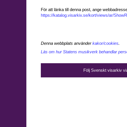
För att länka till denna post, ange webbadress
https://katalog.visarkiv.se/kort/views/ar/Sh
Denna webbplats använder
kakor/cookies
.
Läs om hur Statens musikverk behandlar perso
Följ Svenskt visarkiv v