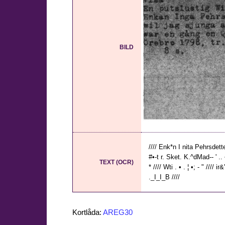
BILD
//// Enk*n I nita Pehrsdett
#•-t r. Sket. K.^dMad-- ' .. • 
TEXT (OCR)
* //// Wti . • . ¦ •; - " //// i
._I_I_B ////
Kortlåda:
AREG30