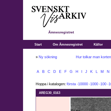
Ämnesregistret
Start
Om Ämnesregistret
Källor
»
Ny sökning
Hur tolkar man korte
A
B
C
D
E
F
G
H
I
J
K
L
M
N
Hoppa i katalogen:
första
-10000
-1000
-100
-1
AREG30_0163