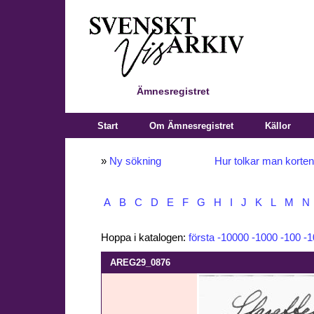
Ämnesregistret
Start
Om Ämnesregistret
Källor
»
Ny sökning
Hur tolkar man korte
A
B
C
D
E
F
G
H
I
J
K
L
M
N
Hoppa i katalogen:
första
-10000
-1000
-100
-1
AREG29_0876