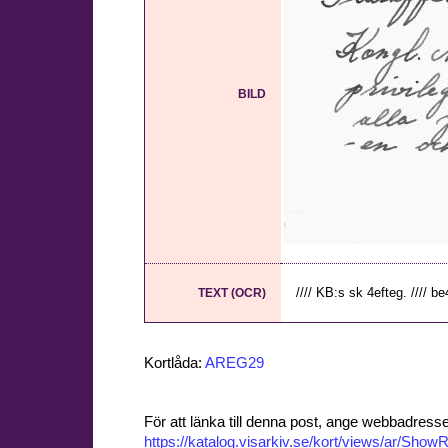
BILD
//// KB:s sk 4efteg. //// be4,
TEXT (OCR)
Kortlåda:
AREG29
För att länka till denna post, ange webbadress
https://katalog.visarkiv.se/kort/views/ar/Sh