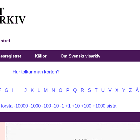
stret
sregistret
Källor
Om Svenskt visarkiv
Hur tolkar man korten?
F
G
H
I
J
K
L
M
N
O
P
Q
R
S
T
U
V
X
Y
Z
Å
:
första
-10000
-1000
-100
-10
-1
+1
+10
+100
+1000
sista