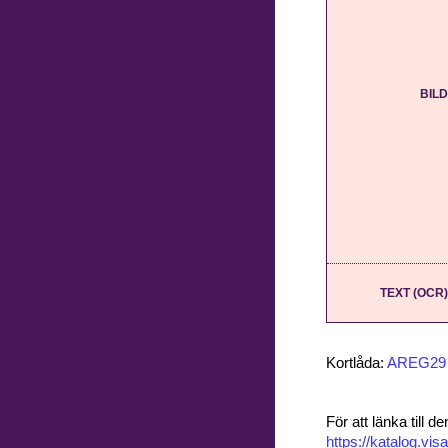
BILD
TEXT (OCR)
Kortlåda:
AREG29
För att länka till
https://katalog.v