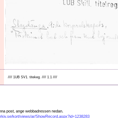
//// 1UB SV1. titekeg. //// 1.1 ////
 denna post, ange webbadressen nedan.
isarkiv.se/kort/views/ar/ShowRecord.aspx?id=1238283