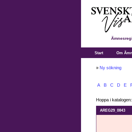
Ämnesregi
Start
Om Ämne
»
Ny sökning
A
B
C
D
E
Hoppa i katalogen
AREG29_0843