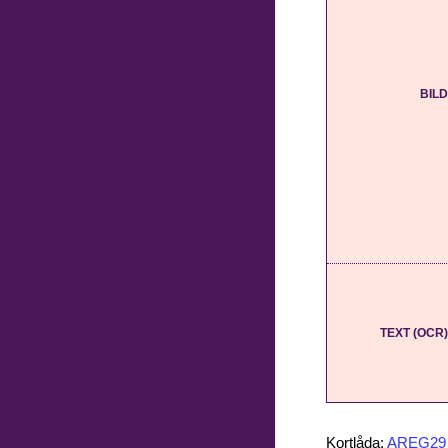
BILD
TEXT (OCR)
Kortlåda:
AREG29