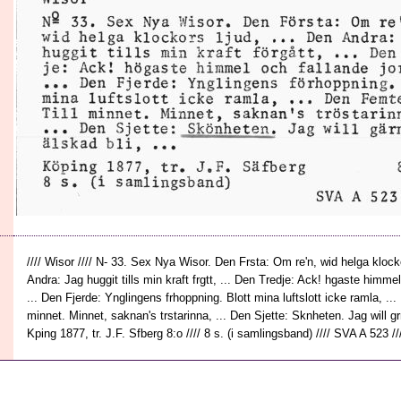
//// Wisor //// N- 33. Sex Nya Wisor. Den Frsta: Om re'n, wid helga klocko
Andra: Jag huggit tills min kraft frgtt, ... Den Tredje: Ack! hgaste himmel
... Den Fjerde: Ynglingens frhoppning. Blott mina luftslott icke ramla, ...
minnet. Minnet, saknan's trstarinna, ... Den Sjette: Sknheten. Jag will grna
Kping 1877, tr. J.F. Sfberg 8:o //// 8 s. (i samlingsband) //// SVA A 523 //