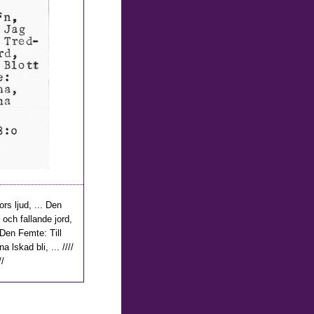
rs ljud, ... Den
 och fallande jord,
 Den Femte: Till
 lskad bli, ... ////
//