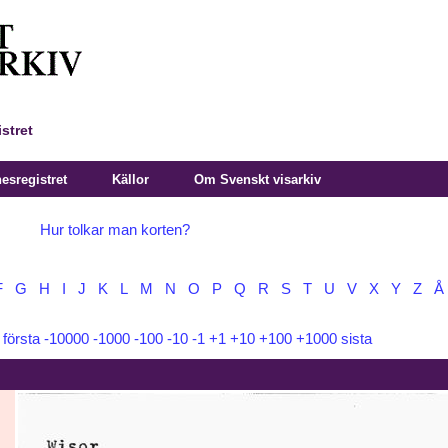
stret
sregistret
Källor
Om Svenskt visarkiv
Hur tolkar man korten?
F
G
H
I
J
K
L
M
N
O
P
Q
R
S
T
U
V
X
Y
Z
Å
:
första
-10000
-1000
-100
-10
-1
+1
+10
+100
+1000
sista