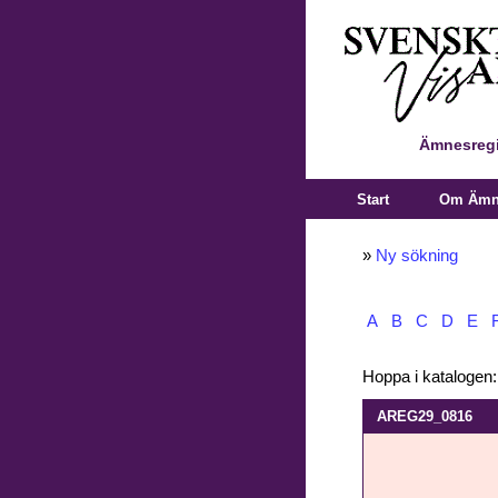
Ämnesregi
Start
Om Ämne
»
Ny sökning
A
B
C
D
E
Hoppa i katalogen
AREG29_0816