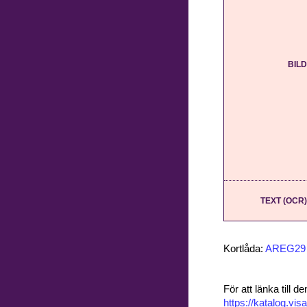
BILD
TEXT (OCR)
Kortlåda:
AREG29
För att länka till
https://katalog.v