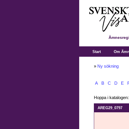
Ämnesregi
Start
Om Ämne
»
Ny sökning
A
B
C
D
E
Hoppa i katalogen
AREG29_0797