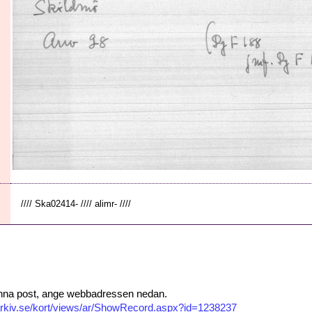
//// Ska02414- //// alimr- ////
 denna post, ange webbadressen nedan.
isarkiv.se/kort/views/ar/ShowRecord.aspx?id=1238237