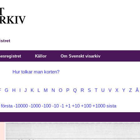
stret
sregistret
Källor
Om Svenskt visarkiv
Hur tolkar man korten?
F
G
H
I
J
K
L
M
N
O
P
Q
R
S
T
U
V
X
Y
Z
Å
:
första
-10000
-1000
-100
-10
-1
+1
+10
+100
+1000
sista