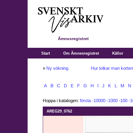
Ämnesregistret
Start
Om Ämnesregistret
Källor
»
Ny sökning
Hur tolkar man korte
A
B
C
D
E
F
G
H
I
J
K
L
M
N
Hoppa i katalogen:
första
-10000
-1000
-100
-1
AREG29_0762