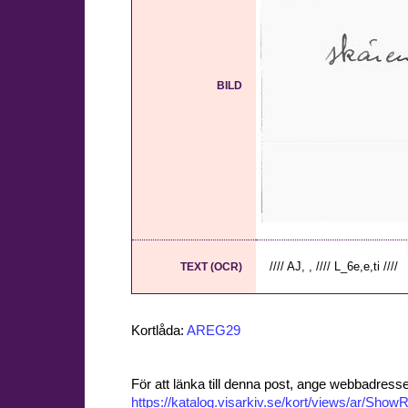
BILD
//// AJ, , //// L_6e,e,ti ////
TEXT (OCR)
Kortlåda:
AREG29
För att länka till denna post, ange webbadress
https://katalog.visarkiv.se/kort/views/ar/Sh