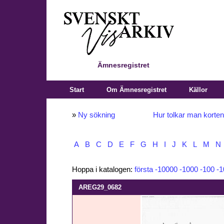
Ämnesregistret
Start
Om Ämnesregistret
Källor
»
Ny sökning
Hur tolkar man korte
A
B
C
D
E
F
G
H
I
J
K
L
M
N
Hoppa i katalogen:
första
-10000
-1000
-100
-1
AREG29_0682