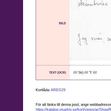
BILD
//// Sk) //// 'Y ////
TEXT (OCR)
Kortlåda:
AREG29
För att länka till denna post, ange webbadress
https://katalog.visarkiv.se/kort/views/ar/Sh