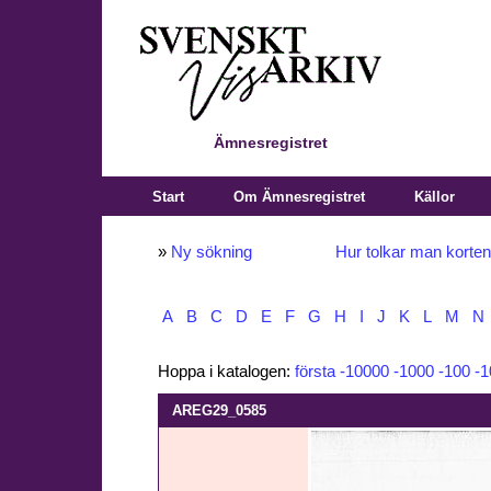
Ämnesregistret
Start
Om Ämnesregistret
Källor
»
Ny sökning
Hur tolkar man korte
A
B
C
D
E
F
G
H
I
J
K
L
M
N
Hoppa i katalogen:
första
-10000
-1000
-100
-1
AREG29_0585