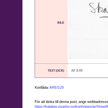
BILD
//// 3 ////
TEXT (OCR)
Kortlåda:
AREG29
För att länka till denna post, ange webbadress
https://katalog.visarkiv.se/kort/views/ar/Sh