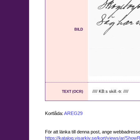
BILD
//// KB:s skill.-tr. ////
TEXT (OCR)
Kortlåda:
AREG29
För att länka till denna post, ange webbadress
https://katalog.visarkiv.se/kort/views/ar/Sh