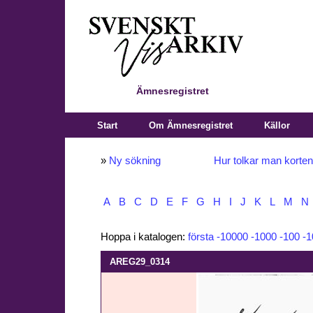
Ämnesregistret
Start
Om Ämnesregistret
Källor
»
Ny sökning
Hur tolkar man korte
A
B
C
D
E
F
G
H
I
J
K
L
M
N
Hoppa i katalogen:
första
-10000
-1000
-100
-1
AREG29_0314