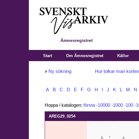
Ämnesregistret
Start
Om Ämnesregistret
Källor
»
Ny sökning
Hur tolkar man korte
A
B
C
D
E
F
G
H
I
J
K
L
M
N
Hoppa i katalogen:
första
-10000
-1000
-100
-1
AREG29_0254