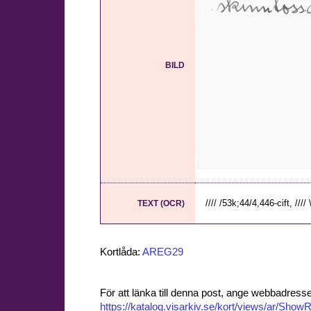
BILD
//// /53k;44/4,446-cift, //// 
TEXT (OCR)
Kortlåda:
AREG29
För att länka till denna post, ange webbadress
https://katalog.visarkiv.se/kort/views/ar/Sh