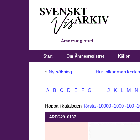
Ämnesregistret
Start
Om Ämnesregistret
Källor
»
Ny sökning
Hur tolkar man korte
A
B
C
D
E
F
G
H
I
J
K
L
M
N
Hoppa i katalogen:
första
-10000
-1000
-100
-1
AREG29_0187