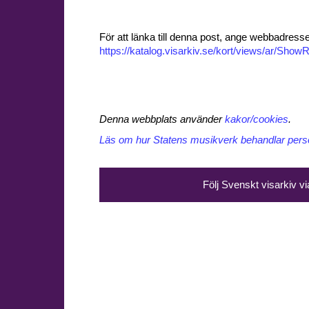
För att länka till denna post, ange webbadress
https://katalog.visarkiv.se/kort/views/ar/Sh
Denna webbplats använder
kakor/cookies
.
Läs om hur Statens musikverk behandlar perso
Följ Svenskt visarkiv v