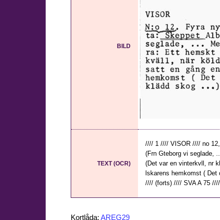
BILD
//// 1 //// VISOR //// no 
(Frn Gteborg vi seglade, 
(Det var en vinterkvll, nr 
TEXT (OCR)
lskarens hemkomst ( Det d
//// (forts) //// SVA A 75 ////
Kortlåda:
AREG29