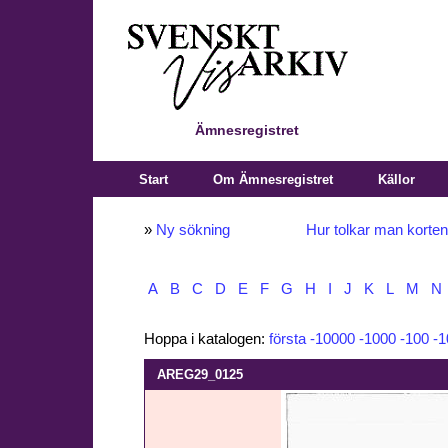
Ämnesregistret
Start
Om Ämnesregistret
Källor
»
Ny sökning
Hur tolkar man korte
A
B
C
D
E
F
G
H
I
J
K
L
M
N
Hoppa i katalogen:
första
-10000
-1000
-100
-1
AREG29_0125