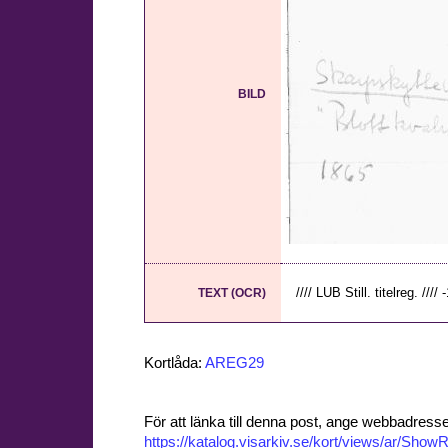
BILD
//// LUB Still. titelreg. //// -
TEXT (OCR)
Kortlåda:
AREG29
För att länka till denna post, ange webbadress
https://katalog.visarkiv.se/kort/views/ar/Sh