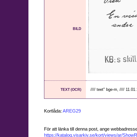
BILD
//// teet" bge-m, //// 11.01.1
TEXT (OCR)
Kortlåda:
AREG29
För att länka till denna post, ange webbadress
https://katalog.visarkiv.se/kort/views/ar/Sh