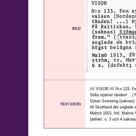
BILD
//// VISOR //// N:o 133.
Stilla stjärnor tänden! ..
Göran Svenning (saknas) S
TEXT (OCR)
till Skottland det seglade 
Malmö 1915, förl. Malmö Vi
(defekt: s. 3 och 4 saknas)