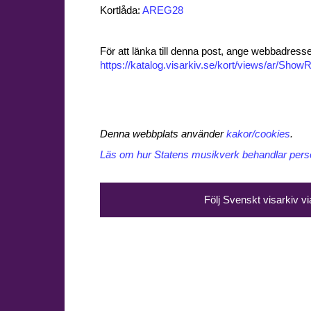
Kortlåda:
AREG28
För att länka till denna post, ange webbadress
https://katalog.visarkiv.se/kort/views/ar/Sh
Denna webbplats använder
kakor/cookies
.
Läs om hur Statens musikverk behandlar perso
Följ Svenskt visarkiv v