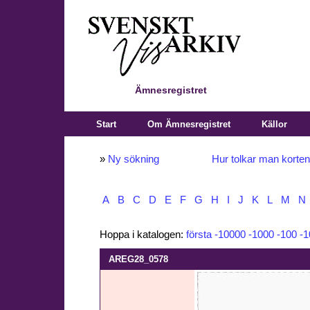
Ämnesregistret
Start
Om Ämnesregistret
Källor
»
Ny sökning
Hur tolkar man korte
A
B
C
D
E
F
G
H
I
J
K
L
M
N
Hoppa i katalogen:
första
-10000
-1000
-100
-1
AREG28_0578