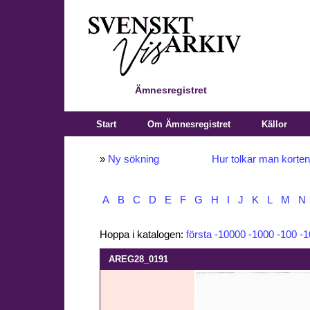
Ämnesregistret
Start
Om Ämnesregistret
Källor
»
Ny sökning
Hur tolkar man korte
A
B
C
D
E
F
G
H
I
J
K
L
M
N
Hoppa i katalogen:
första
-10000
-1000
-100
-1
AREG28_0191