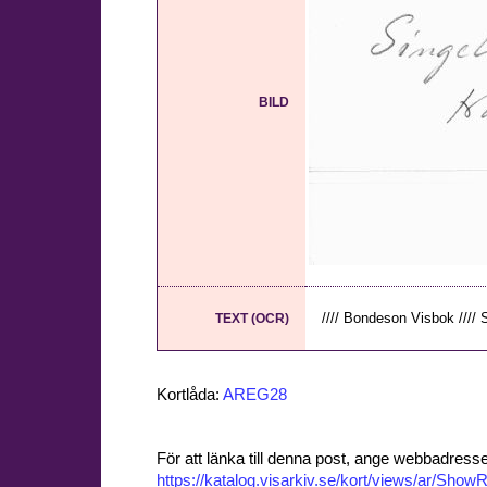
BILD
//// Bondeson Visbok //// S
TEXT (OCR)
Kortlåda:
AREG28
För att länka till denna post, ange webbadress
https://katalog.visarkiv.se/kort/views/ar/Sh