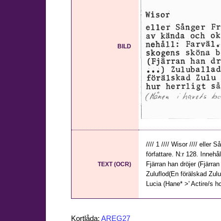
BILD
//// 1 //// Wisor //// el
författare. N:r 128. Inneh
Fjärran han dröjer (Fjärran
TEXT (OCR)
Zuluflod(En förälskad Zulu
Lucia (Hane* >' Actire/s hc-
Kortlåda:
AREG27