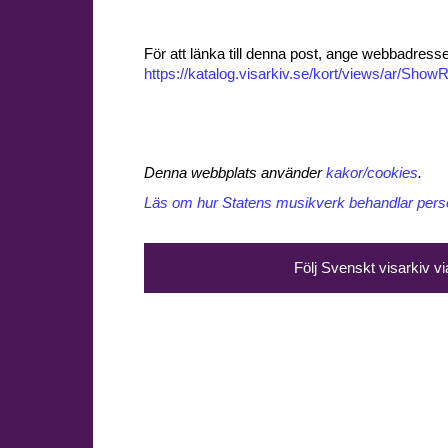
För att länka till denna post, ange webbadress
https://katalog.visarkiv.se/kort/views/ar/Sh
Denna webbplats använder
kakor/cookies
.
Läs om hur Statens musikverk behandlar perso
Följ Svenskt visarkiv v