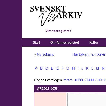
Ämnesregistret
Start
Om Ämnesregistret
Källor
»
Ny sökning
Hur tolkar man korte
A
B
C
D
E
F
G
H
I
J
K
L
M
N
Hoppa i katalogen:
första
-10000
-1000
-100
-1
AREG27_0559