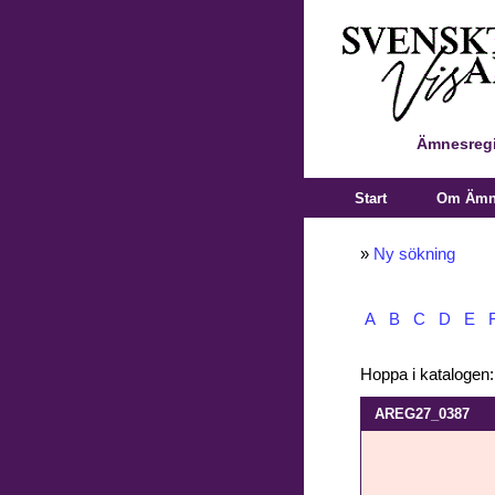
Ämnesregi
Start
Om Ämne
»
Ny sökning
A
B
C
D
E
Hoppa i katalogen
AREG27_0387