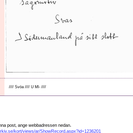
//// Svöa //// U Ml- ////
 denna post, ange webbadressen nedan.
isarkiv.se/kort/views/ar/ShowRecord.aspx?id=1236201