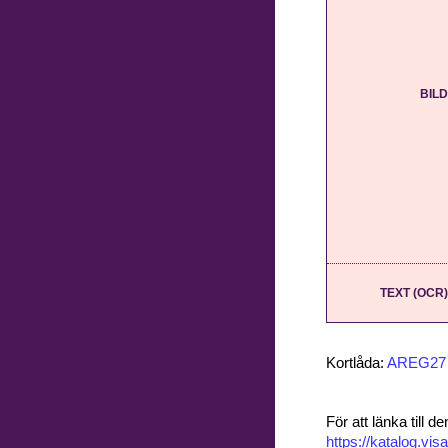
BILD
TEXT (OCR)
Kortlåda:
AREG27
För att länka till
https://katalog.v