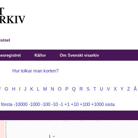
stret
sregistret
Källor
Om Svenskt visarkiv
Hur tolkar man korten?
F
G
H
I
J
K
L
M
N
O
P
Q
R
S
T
U
V
X
Y
Z
Å
:
första
-10000
-1000
-100
-10
-1
+1
+10
+100
+1000
sista