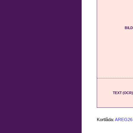
BILD
TEXT (OCR)
Kortlåda:
AREG26