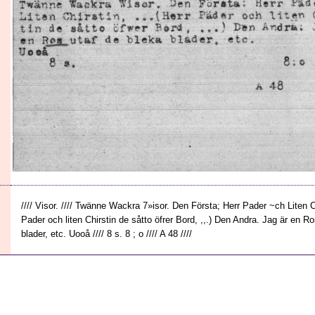
//// Visor. //// Twänne Wackra 7»isor. Den Första; Herr Pader ~ch Liten Ch
Pader och liten Chirstin de såtto öfrer Bord, ,,.) Den Andra. Jag är en R
blader, etc. Uooå //// 8 s. 8 ; o //// A 48 ////