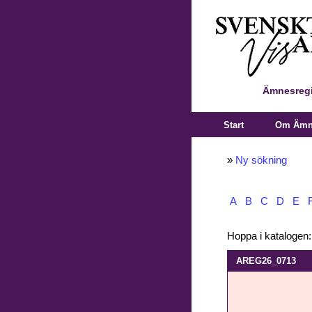
Ämnesregi
Start
Om Ämne
»
Ny sökning
A
B
C
D
E
Hoppa i katalogen
AREG26_0713