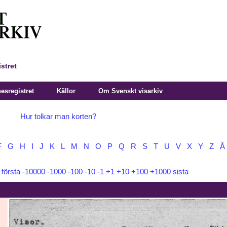
stret
sregistret
Källor
Om Svenskt visarkiv
Hur tolkar man korten?
F
G
H
I
J
K
L
M
N
O
P
Q
R
S
T
U
V
X
Y
Z
Å
:
första
-10000
-1000
-100
-10
-1
+1
+10
+100
+1000
sista