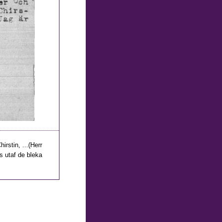
irstin, ...(Herr
os utaf de bleka