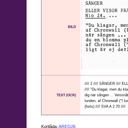
BILD
//// 2 //// SÅNGER ///
//// "Du klagar, men du kl
dig när sången ... Versmå
TEXT (OCR)
lunden, af Chronwall ("I lun
(forts) //// SVA A 2 70 ////
Kortlåda:
AREG26