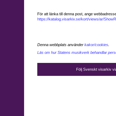
För att länka till denna post, ange webbadress
https://katalog.visarkiv.se/kort/views/ar/Sh
Denna webbplats använder
kakor/cookies
.
Läs om hur Statens musikverk behandlar perso
Följ Svenskt visarkiv v