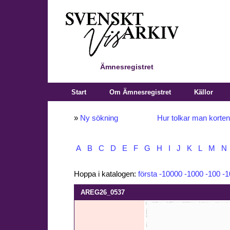
Ämnesregistret
Start
Om Ämnesregistret
Källor
»
Ny sökning
Hur tolkar man korte
A
B
C
D
E
F
G
H
I
J
K
L
M
N
Hoppa i katalogen:
första
-10000
-1000
-100
-1
AREG26_0537