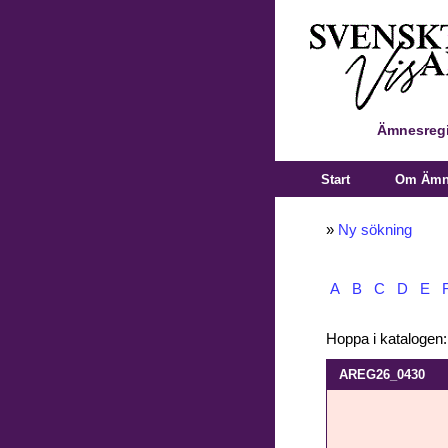
Ämnesregi
Start
Om Ämne
»
Ny sökning
A
B
C
D
E
Hoppa i katalogen
AREG26_0430