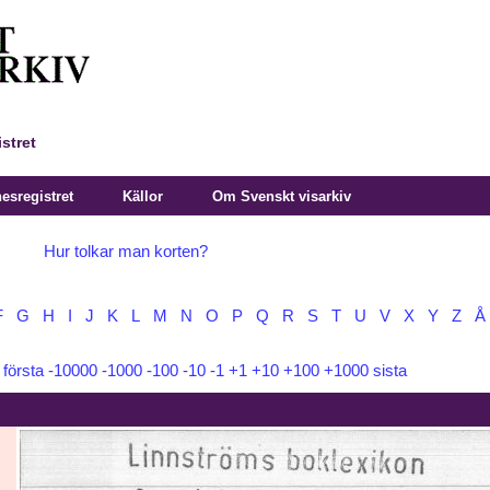
stret
sregistret
Källor
Om Svenskt visarkiv
Hur tolkar man korten?
F
G
H
I
J
K
L
M
N
O
P
Q
R
S
T
U
V
X
Y
Z
Å
:
första
-10000
-1000
-100
-10
-1
+1
+10
+100
+1000
sista