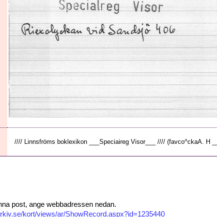
//// Linnsfröms boklexikon ___Speciaireg Visor___ //// (favco^ckaA. H __
 denna post, ange webbadressen nedan.
isarkiv.se/kort/views/ar/ShowRecord.aspx?id=1235440