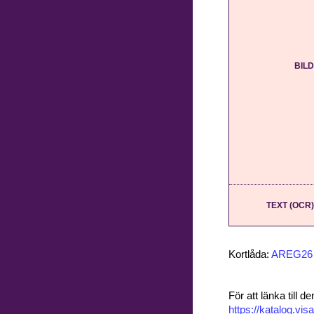
BILD
TEXT (OCR)
Kortlåda:
AREG26
För att länka till
https://katalog.v