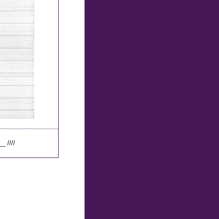
_ ////