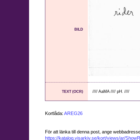
BILD
//// AaMA //// pH. ////
TEXT (OCR)
Kortlåda:
AREG26
För att länka till denna post, ange webbadress
https://katalog.visarkiv.se/kort/views/ar/Sh