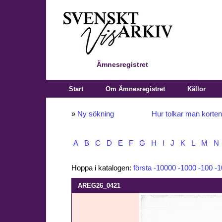
Ämnesregistret
Start
Om Ämnesregistret
Källor
»
Ny sökning
Hur tolkar man korte
A
B
C
D
E
F
G
H
I
J
K
L
M
N
Hoppa i katalogen:
första
-10000
-1000
-100
-1
AREG26_0421